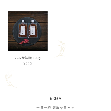
バルサ味噌 100g
¥900
a day
一日一糀 素敵な日々を