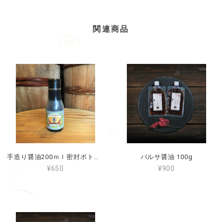
関連商品
手造り醤油200ｍｌ密封ボトル入り
バルサ醤油 100g
¥650
¥900