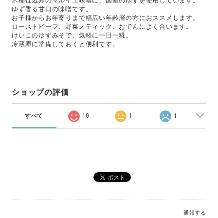
木桶仕込みのマルイエ味噌に、国産のゆずを使用しています。
ゆず香る甘口の味噌です。
お子様からお年寄りまで幅広い年齢層の方におススメします。
ローストビーフ、野菜スティック、おでんによく合います。
けいこのゆずみそで、気軽に一日一糀。
冷蔵庫に常備しておくと便利です。
ショップの評価
すべて
10
1
1
通報する