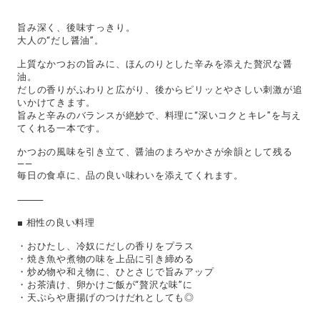
旨み深く、後味すっきり。
大人の“だし醤油”。
上質なかつおの旨みに、ほんのりとした辛みを添えた贅沢な醤
油。
だしの香りがふわりと広がり、後からピリッとやさしい刺激が追
いかけてきます。
旨みと辛みのバランスが絶妙で、料理に“深いコクとキレ”を与え
てくれる一本です。
かつおの風味を引き立て、醤油のまろやかさが余韻として残る
——
毎日の食卓に、品の良い味わいを添えてくれます。
⸻
■ 相性の良い料理
・おひたし、冷奴にだしの香りをプラス
・焼き魚や煮物の味を上品に引き締める
・炒め物や和え物に、ひとさじで旨みアップ
・お茶漬け、卵かけご飯が“贅沢な味”に
・天ぷらや唐揚げのつけだれとしても◎